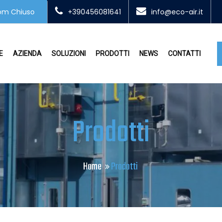
 Dom Chiuso
+390456081641
info@eco-air.it
E
AZIENDA
SOLUZIONI
PRODOTTI
NEWS
CONTATTI
Prodotti
Home
Prodotti